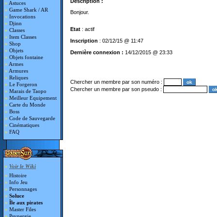
Description :
»
Astuces
»
Game Shark / AR
Bonjour.
»
Invocations
»
Djinn
Etat
: actif
»
Classes
»
Item Classes
Inscription
: 02/12/15 @ 11:47
»
Shop
»
Objets
Dernière connexion :
14/12/2015 @ 23:33
»
Objets fontaine
»
Armes
»
Armures
»
Reliques
Chercher un membre par son numéro :
»
Le Forgeron
Chercher un membre par son pseudo :
»
Marais de Taopo
»
Meilleur Equipement
»
Carte du Monde
»
Boss
»
Code de Sauvegarde
»
Cinématiques
»
FAQ
»
Voir le Wiki
»
Histoire
»
Info Jeu
»
Personnages
»
Soluce
»
Île aux pirates
»
Master Files
»
Psynergie