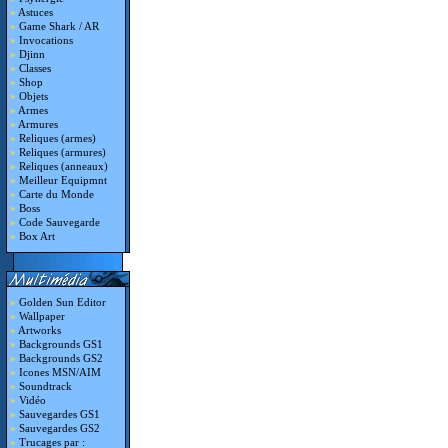
»
Astuces
»
Game Shark / AR
»
Invocations
»
Djinn
»
Classes
»
Shop
»
Objets
»
Armes
»
Armures
»
Reliques (armes)
»
Reliques (armures)
»
Reliques (anneaux)
»
Meilleur Equipmnt
»
Carte du Monde
»
Boss
»
Code Sauvegarde
»
Box Art
»
Golden Sun Editor
»
Wallpaper
»
Artworks
»
Backgrounds GS1
»
Backgrounds GS2
»
Icones MSN/AIM
»
Soundtrack
»
Vidéo
»
Sauvegardes GS1
»
Sauvegardes GS2
»
Trucages par :