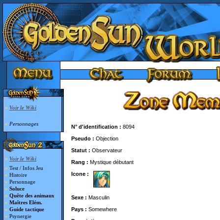
»
Voir le Wiki
»
Personnages
N° d'identification :
8094
Pseudo :
Objection
Statut :
Observateur
»
Voir le Wiki
Rang :
Mystique débutant
»
Test / Infos Jeu
Icone :
»
Histoire
»
Personnage
»
Soluce
»
Quête des animaux
Sexe :
Masculin
»
Maîtres Elém.
Pays :
Somewhere
»
Guide tactique
»
Psynergie