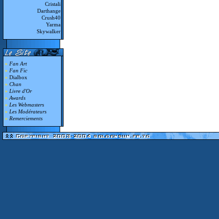
Cristali
Darthange
Crush40
Yarma
Skywalker
»
Fan Art
»
Fan Fic
»
Dialbox
»
Chan
»
Livre d'Or
»
Awards
»
Les Webmasters
»
Les Modérateurs
»
Remerciements