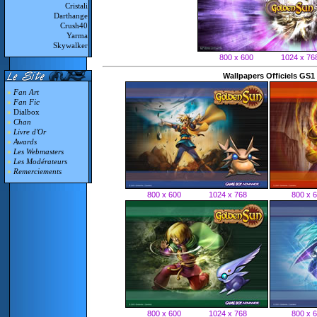
Cristali
Darthange
Crush40
Yarma
Skywalker
800 x 600
1024 x 76
Wallpapers Officiels GS1
»
Fan Art
»
Fan Fic
»
Dialbox
»
Chan
»
Livre d'Or
»
Awards
»
Les Webmasters
»
Les Modérateurs
»
Remerciements
800 x 600
1024 x 768
800 x 
800 x 600
1024 x 768
800 x 