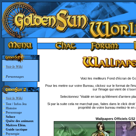
»
Voir le Wiki
»
Personnages
Voici les meilleurs Fond d'écran de G
Pour les mettre sur votre Bureau, clickez sur le format de l'ima
sur l'image qui vient de s'ouvri
Selectionnez "établir en tant qu'élément d'arriere pl
»
Voir le Wiki
Si par la suite cela ne marchait pas, faites dans le click droi
»
Test / Infos Jeu
propriété de votre bureau mettez-le en a
»
Histoire
»
Personnage
»
Soluce
Wallpapers Officiels GS2
»
Quête des animaux
»
Maîtres Elém.
»
Guide tactique
»
Psynergie