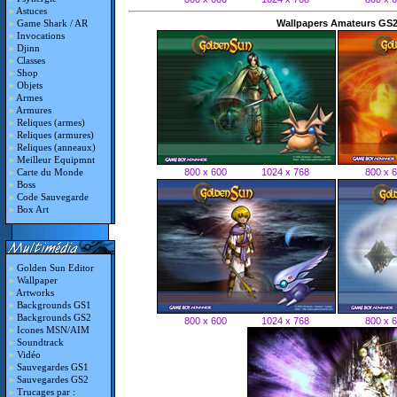
»
Astuces
Wallpapers Amateurs GS
»
Game Shark / AR
»
Invocations
»
Djinn
»
Classes
»
Shop
»
Objets
»
Armes
»
Armures
»
Reliques (armes)
»
Reliques (armures)
»
Reliques (anneaux)
»
Meilleur Equipmnt
800 x 600
1024 x 768
800 x 
»
Carte du Monde
»
Boss
»
Code Sauvegarde
»
Box Art
»
Golden Sun Editor
»
Wallpaper
»
Artworks
»
Backgrounds GS1
»
Backgrounds GS2
800 x 600
1024 x 768
800 x 
»
Icones MSN/AIM
»
Soundtrack
»
Vidéo
»
Sauvegardes GS1
»
Sauvegardes GS2
»
Trucages par :