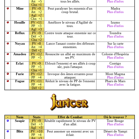
Att +5
tous les alliés.
Plus d'infos
Chn +1
Mine
PV +9
Peut paralyser les ennemis d'un
Madra
Att +2
coup brutal.
Plus d'infos
Agl +2
Chn +1
Houille
PV +11
Améliore le niveau d'Agilité de
Izumo
PP +3
tous.
Plus d'infos
Agl +3
Reflux
PV +9
Contre toute attaque ennemie sur ce
Toundra
Déf +3
tour.
Plus d'infos
Chn +2
Noyau
PV +8
Lance l'assaut contre des défenses
Sur la carte
Att +4
ennemies.
Plus d'infos
Déf +2
Amadou
PV +12
Ressuscite un allié au maximum de
Colonie d'Hespéria
PP +5
ses PV.
Plus d'infos
Eclat
PV +9
Eblouit l'ennemi et ses alliés à coup
Contigo
PP +5
sûr, puis l'attaque.
Plus d'infos
Chn +1
Furie
PV +12
Invoque des âmes errantes pour
Mont Magma
PP +4
attaquer.
Plus d'infos
Fugue
PV +11
Réduit le niveau de PP de l'ennemi
Phars de Mars
PP +4
avec la fatigue.
Plus d'infos
Déf +2
-
Nom
Stats
Effet de Combat
Où le trouver ?
Soupir
PV +9
Rétablit rapidement le niveau de PV
Tour Rouge
Déf +3
d'un allié.
Plus d'infos
Agl +3
Blitz
PV +10
Peut assomer un ennemi avec un
Désert de Yampi
PP +4
éclair.
Plus d'infos
Att +3