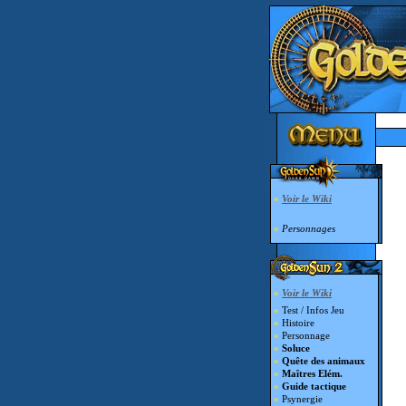
»
Voir le Wiki
»
Personnages
»
Voir le Wiki
»
Test / Infos Jeu
»
Histoire
»
Personnage
»
Soluce
»
Quête des animaux
»
Maîtres Elém.
»
Guide tactique
»
Psynergie