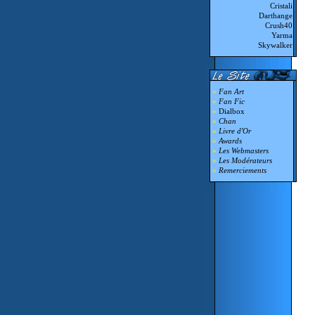
Cristali
Darthange
Crush40
Yarma
Skywalker
»
Fan Art
»
Fan Fic
»
Dialbox
»
Chan
»
Livre d'Or
»
Awards
»
Les Webmasters
»
Les Modérateurs
»
Remerciements