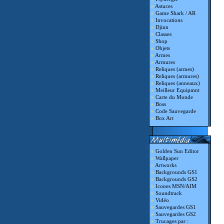
»
Astuces
»
Game Shark / AR
»
Invocations
»
Djinn
»
Classes
»
Shop
»
Objets
»
Armes
»
Armures
»
Reliques (armes)
»
Reliques (armures)
»
Reliques (anneaux)
»
Meilleur Equipmnt
»
Carte du Monde
»
Boss
»
Code Sauvegarde
»
Box Art
»
Golden Sun Editor
»
Wallpaper
»
Artworks
»
Backgrounds GS1
»
Backgrounds GS2
»
Icones MSN/AIM
»
Soundtrack
»
Vidéo
»
Sauvegardes GS1
»
Sauvegardes GS2
»
Trucages par :