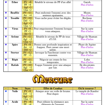
Ether
PV +8
Rétablit le niveau de PP d'un allié.
Garoh
PP +4
Plus d'infos
Agl +3
Chn +2
Bouffée
PV +11
Peut endormir l'ennemi avec des
Monts
Att +4
senteurs apaisantes.
Plus d'infos
Trouble
PV +10
Vous cache pour éviter les dégâts.
Rocheau
Déf +2
Plus d'infos
Agl +3
Chn +2
Virus
PV +9
Peut empoisonner l'ennemi lorsque
Sur la carte
PP +3
vous attaquez.
Plus d'infos
Att +5
Arôme
PV +11
Rétablit le niveau de PP de tous
Village de Shaman
Agl +3
d'1/10.
Plus d'infos
Chn +2
Spire
PV +9
Prenez une profonde inspiration et
Phare de Jupiter
Att +4
frappez. Peut causer une mort
Plus d'infos
Déf +2
subite.
Stertor
PV +12
Invoque la Faucheuse contre vos
Village de Shaman
PP +5
ennemis.
Plus d'infos
Répit
PV +11
Négocie un cessez-le-feu
Loho
PP +6
temporaire.
Plus d'infos
Rafale
PV +10
Frappe l'ennemi avec une attaque
Ile des pirates
Agl +5
par l'air.
Plus d'infos
Chn +3
-
Nom
Stats
Effet de Combat
Où le trouver ?
Voile
PV +9
Attaque avec un voile de brume.
Le temple de Kandor
Déf +2
Peut duper.
Plus d'infos
Agl +2
Chn +1
Acide
PV +8
Peut réduire la résistance aux
Sur la carte
PP +4
éléments de l'ennemi.
Plus d'infos