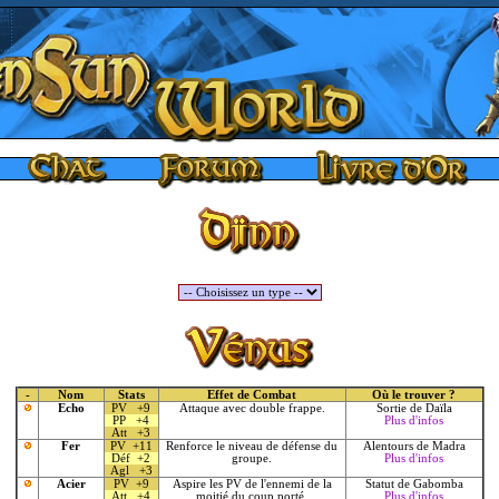
-
Nom
Stats
Effet de Combat
Où le trouver ?
Echo
PV +9
Attaque avec double frappe.
Sortie de Daïla
PP +4
Plus d'infos
Att +3
Fer
PV +11
Renforce le niveau de défense du
Alentours de Madra
Déf +2
groupe.
Plus d'infos
Agl +3
Acier
PV +9
Aspire les PV de l'ennemi de la
Statut de Gabomba
Att +4
moitié du coup porté.
Plus d'infos