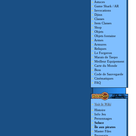
»
Astuces
»
Game Shark / AR
»
Invocations
»
Djinn
»
Classes
»
Item Classes
»
Shop
»
Objets
»
Objets fontaine
»
Armes
»
Armures
»
Reliques
»
Le Forgeron
»
Marais de Taopo
»
Meilleur Equipement
»
Carte du Monde
»
Boss
»
Code de Sauvegarde
»
Cinématiques
»
FAQ
»
Voir le Wiki
»
Histoire
»
Info Jeu
»
Personnages
»
Soluce
»
Île aux pirates
»
Master Files
»
Psynergie