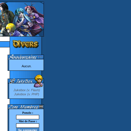
Aucun.
Jukebox (v. Flash)
Jukebox (v. PHP)
Pseudo :
Mot de Passe :