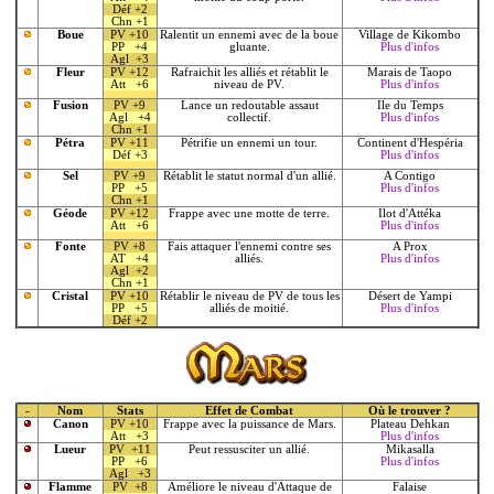
Déf +2
Chn +1
Boue
PV +10
Ralentit un ennemi avec de la boue
Village de Kikombo
PP +4
gluante.
Plus d'infos
Agl +3
Fleur
PV +12
Rafraichit les alliés et rétablit le
Marais de Taopo
Att +6
niveau de PV.
Plus d'infos
Fusion
PV +9
Lance un redoutable assaut
Ile du Temps
Agl +4
collectif.
Plus d'infos
Chn +1
Pétra
PV +11
Pétrifie un ennemi un tour.
Continent d'Hespéria
Déf +3
Plus d'infos
Sel
PV +9
Rétablit le statut normal d'un allié.
A Contigo
PP +5
Plus d'infos
Chn +1
Géode
PV +12
Frappe avec une motte de terre.
Ilot d'Attéka
Att +6
Plus d'infos
Fonte
PV +8
Fais attaquer l'ennemi contre ses
A Prox
AT +4
alliés.
Plus d'infos
Agl +2
Chn +1
Cristal
PV +10
Rétablir le niveau de PV de tous les
Désert de Yampi
PP +5
alliés de moitié.
Plus d'infos
Déf +2
-
Nom
Stats
Effet de Combat
Où le trouver ?
Canon
PV +10
Frappe avec la puissance de Mars.
Plateau Dehkan
Att +3
Plus d'infos
Lueur
PV +11
Peut ressusciter un allié.
Mikasalla
PP +6
Plus d'infos
Agl +3
Flamme
PV +8
Améliore le niveau d'Attaque de
Falaise