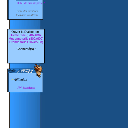
Oubli de mot de passe ?
Liste des membres
Membres en attente
Ouvrir la Dialbox en :
Petite taille (640x480)
Moyenne taille (800x600)
Grande taille (1024x768)
Connecté(s) :
»
Affiliation
AW Experience