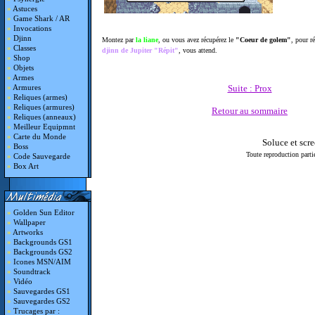
»
Astuces
»
Game Shark / AR
»
Invocations
»
Djinn
Montez par
la liane
, ou vous avez récupérez le
"Coeur de golem"
, pour r
»
Classes
djinn de Jupiter "Répit"
, vous attend.
»
Shop
»
Objets
»
Armes
Suite : Prox
»
Armures
»
Reliques (armes)
»
Reliques (armures)
Retour au sommaire
»
Reliques (anneaux)
»
Meilleur Equipmnt
»
Carte du Monde
Soluce et scr
»
Boss
Toute reproduction partie
»
Code Sauvegarde
»
Box Art
»
Golden Sun Editor
»
Wallpaper
»
Artworks
»
Backgrounds GS1
»
Backgrounds GS2
»
Icones MSN/AIM
»
Soundtrack
»
Vidéo
»
Sauvegardes GS1
»
Sauvegardes GS2
»
Trucages par :