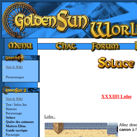
»
Voir le Wiki
»
Personnages
XXXIII] Loho
»
Voir le Wiki
»
Test / Infos Jeu
»
Histoire
»
Personnage
Loho :
»
Soluce
»
Quête des animaux
Allez dir
»
Maîtres Elém.
canon
à l
»
Guide tactique
»
Psynergie