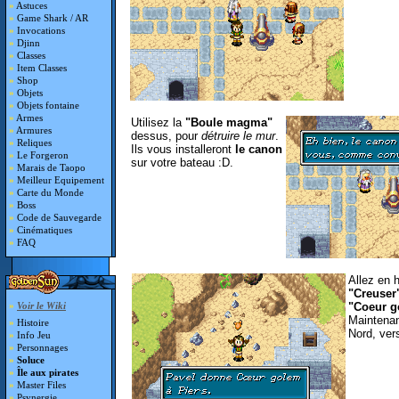
»
Astuces
»
Game Shark / AR
»
Invocations
»
Djinn
»
Classes
»
Item Classes
»
Shop
»
Objets
»
Objets fontaine
»
Armes
Utilisez la
"Boule magma"
»
Armures
dessus, pour
détruire le mur
.
»
Reliques
Ils vous installeront
le canon
»
Le Forgeron
sur votre bateau :D.
»
Marais de Taopo
»
Meilleur Equipement
»
Carte du Monde
»
Boss
»
Code de Sauvegarde
»
Cinématiques
»
FAQ
Allez en h
"Creuser
"Coeur g
»
Voir le Wiki
Maintenant
»
Histoire
Nord, ve
»
Info Jeu
»
Personnages
»
Soluce
»
Île aux pirates
»
Master Files
»
Psynergie