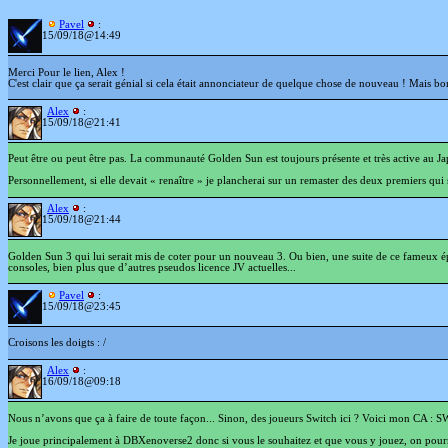
Pavel
:
15/09/18@14:49
Merci Pour le lien, Alex !
C'est clair que ça serait génial si cela était annonciateur de quelque chose de nouveau ! Mais bon, 
Alex
:
15/09/18@21:41
Peut être ou peut être pas. La communauté Golden Sun est toujours présente et très active au Ja
Personnellement, si elle devait « renaître » je plancherai sur un remaster des deux premiers qui 
Alex
:
15/09/18@21:44
Golden Sun 3 qui lui serait mis de coter pour un nouveau 3. Ou bien, une suite de ce fameux ép
consoles, bien plus que d’autres pseudos licence JV actuelles...
Pavel
:
15/09/18@23:45
Croisons les doigts : /
Alex
:
16/09/18@09:18
Nous n’avons que ça à faire de toute façon... Sinon, des joueurs Switch ici ? Voici mon CA 
Je joue principalement à DBXenoverse2 donc si vous le souhaitez et que vous y jouez, on pourr