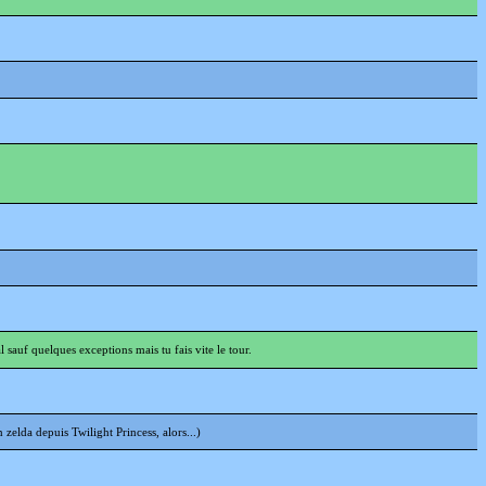
 sauf quelques exceptions mais tu fais vite le tour.
zelda depuis Twilight Princess, alors...)