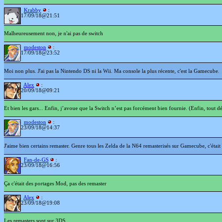
Krabby
:
17/09/18@21:51
Malheureusement non, je n'ai pas de switch
modeston
:
17/09/18@23:52
Moi non plus. J'ai pas la Nintendo DS ni la Wii. Ma console la plus récente, c'est la Gamecube.
Alex
:
20/09/18@09:21
Et bien les gars... Enfin, j’avoue que la Switch n’est pas forcément bien fournie. (Enfin, tout 
modeston
:
23/09/18@14:37
J'aime bien certains remaster. Genre tous les Zelda de la N64 remasterisés sur Gamecube, c'était 
Fan-de-GS
:
23/09/18@16:56
Ça c'était des portages Mod, pas des remaster
Alex
:
23/09/18@19:08
Les remasters sont sur 3DS.