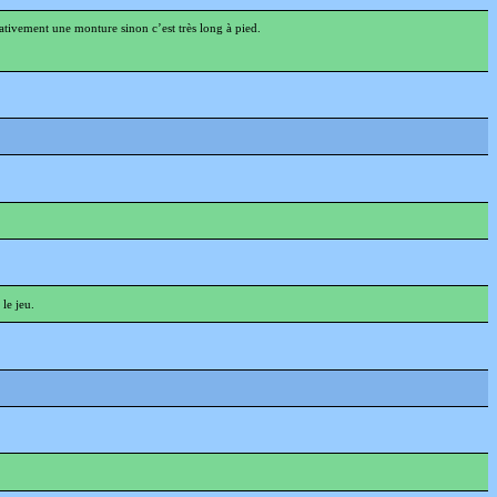
rativement une monture sinon c’est très long à pied.
 le jeu.