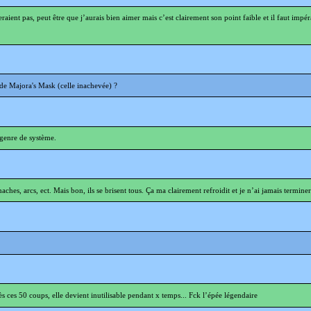
aient pas, peut être que j’aurais bien aimer mais c’est clairement son point faible et il faut impé
e Majora's Mask (celle inachevée) ?
 genre de système.
ches, arcs, ect. Mais bon, ils se brisent tous. Ça ma clairement refroidit et je n’ai jamais terminer
ès ces 50 coups, elle devient inutilisable pendant x temps... Fck l’épée légendaire