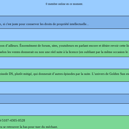
0
membre online en ce moment.
si c'est juste pour conserver les droits de propriété intellectuelle...
pon d’ailleurs. Énormément de forum, sites, youtubeurs en parlant encore et désire revoir cette li
selon les ventes donnerait ou non une réel suite à la licence (en oubliant par la même occasion le 
isode DS, plutôt mitigé, qui donnerait d’autres épisodes par la suite. L’univers de Golden Sun e
: SW-5107-4305-0528
a se retrouver la bas pour tuer du méchant.