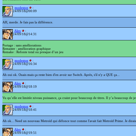
modeston
:
24/09/18@00:09
AH, merde. Je fais pas la différence.
Alex
:
24/09/18@14:31
Portage : sans améliorations
Remaster : amélioration graphique
Remake : Refonte total ou presque d’un jeu
modeston
:
24/09/18@16:34
Ah oui ok. Ouais mais ça reste bien d'en avoir sur Switch. Après, s'il n'y a QUE ça...
Alex
:
24/09/18@18:19
Vu qu’elle est limitée niveau puissance, ça craint pour beaucoup de titres. Il y’a beaucoup de jeu
modeston
:
24/09/18@18:41
Ah ok... Need un nouveau Metroïd qui défonce tout comme l'avait fait Metroïd Prime. Je dirais bi
Alex
:
24/09/18@19:51