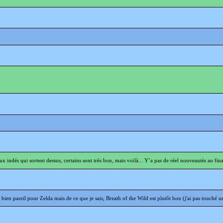
x indés qui sortent dessus, certains sont très bon, mais voilà... Y’a pas de réel nouveautés au final
en pareil pour Zelda mais de ce que je sais, Breath of the Wild est plutôt bon (j'ai pas touché un 