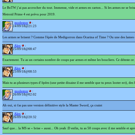
Le BoTW j’ai pas accrocher du tout. Immense, vide et armes en carton... Si les armes ne se briser
Metroid Prime 4 est prévu pour 2019.
modeston
:
24/09/18@21:23
Les armes se brisent ? Comme l'épée de Medigorron dans Ocarina of Time ? Ou une des lames d
Alex
:
25/09/18@08:47
Exactement. Tu as un certains nombre de coups par armes et même les boucliers. Ce déteste ce
Alex
:
25/09/18@08:53
Mais tu as plusieurs types d’épées (une petite dixaine il me semble que tu peux looter ect), des ha
modeston
:
26/09/18@02:02
Ah oui, si t'as pas une version définitive style la Master Sword, ça craint
Alex
:
26/09/18@20:32
Sauf que... la MS se « brise » aussi... Oh yeah :D enfin, tu as 50 coups avec il me semble et apr